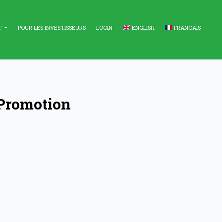
T
POUR LES INVESTISSEURS
LOGIN
ENGLISH
FRANCAIS
 Promotion