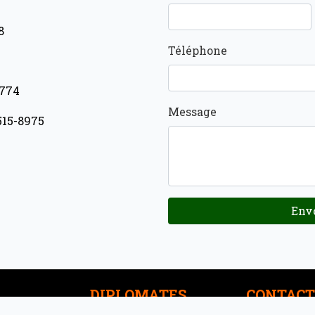
8
Téléphone
-774
Message
515-8975
Env
DIPLOMATES
CONTACT