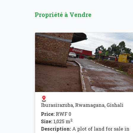
Propriété à Vendre
Iburasirazuba, Rwamagana, Gishali
Price:
RWF 0
2
Size:
1,025 m
Description:
A plot of land for sale in