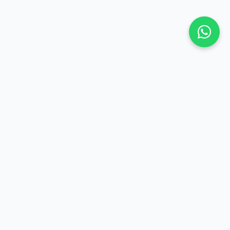
EZ-NOUS
POUR
PROPRIÉTAIRE
704-774-6456
Trouver un locataire
+1 581-997-9608
Vendre votre
31 6 86495035
propriété
+250 735-734-774
Maison à vendre
sia: +86 188-0515-8975
Acheter un Terrain
a-assets.com
'enregistrement de la
1683697