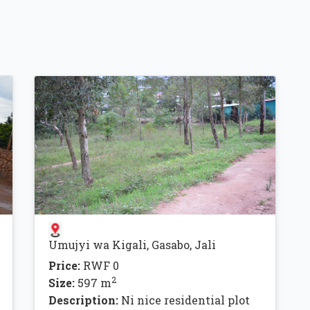
Umujyi wa Kigali, Gasabo, Jali
Price:
RWF 0
2
Size:
597 m
Description:
Ni nice residential plot