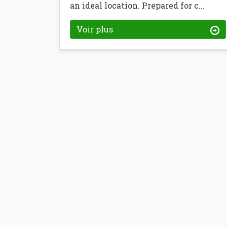
an ideal location. Prepared for c...
Voir plus
SERVICES
Conception et Constru
Entretien et rénovati
Recouvrement des loy
Relation avec les loca