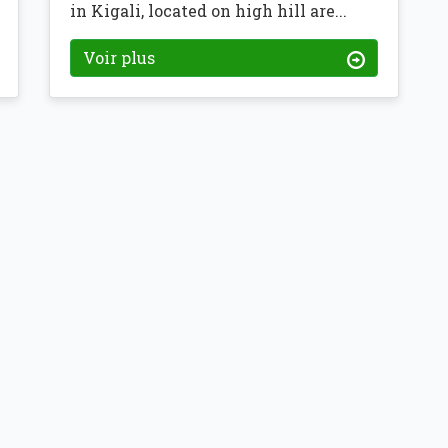
in Kigali, located on high hill are...
Voir plus
DIPLOMATES
CONTACT
ction
Secret le mieux
USA: +1 
on
gardé
Canada: 
ers
Europe: +
POUR LA
taires
Rwanda: 
DIASPORA
Central A
info@tuz
Rapports
Numéro d
POUR LES
Société : 12
DIPLOMATES